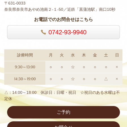
〒631-0033
奈良県奈良市あやめ池南２-１-50／近鉄「菖蒲池駅」南口10秒
お電話でのお問合せはこちら
0742-93-9940
診療時間
月
火
水
木
金
土
日
9:30～13:00
○
○
☆
○
○
○
×
14:30～19:00
○
○
☆
○
○
△
×
△：14:00～18:00 休診日：日曜・祝日 ☆祝日のある水曜は不
定休
ご予約