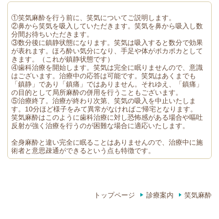
①笑気麻酔を行う前に、笑気についてご説明します。
②鼻から笑気を吸入していただきます。笑気を鼻から吸入し数
分間お待ちいただきます。
③数分後に鎮静状態になります。笑気は吸入すると数分で効果
が表れます。ほろ酔い気分になり、手足や体がポカポカとして
きます。（これが鎮静状態です）
④歯科治療を開始します。笑気は完全に眠りませんので、意識
はございます。治療中の応答は可能です。笑気はあくまでも
「鎮静」であり「鎮痛」ではありません。それゆえ、「鎮痛」
の目的として局所麻酔の併用を行うこともございます。
⑤治療終了。治療が終わり次第、笑気の吸入を中止いたしま
す。10分ほど様子をみて異常がなければご帰宅となります。
笑気麻酔はこのように歯科治療に対し恐怖感がある場合や嘔吐
反射が強く治療を行うのが困難な場合に適応いたします。
全身麻酔と違い完全に眠ることはありませんので、治療中に施
術者と意思疎通ができるという点も特徴です。
トップページ
診療案内
笑気麻酔