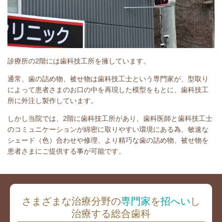
診療所の2階には歯科技工所を擁しています。
通常、歯の詰め物、被せ物は歯科技工士という専門家が、型取り
によって患者さまのお口の中を再現した模型をもとに、歯科技工
所に外注し製作しています。
しかし当院では、2階に歯科技工所があり、歯科医師と歯科技工士
のコミュニケーションが綿密に取りやすい環境にある為、敏速な
シェード（色）合わせや修理、より精巧な歯の詰め物、被せ物を
患者さまにご提供する事が可能です。
さまざまな治療分野の
専門家
を
招へい
し
治療する総合歯科