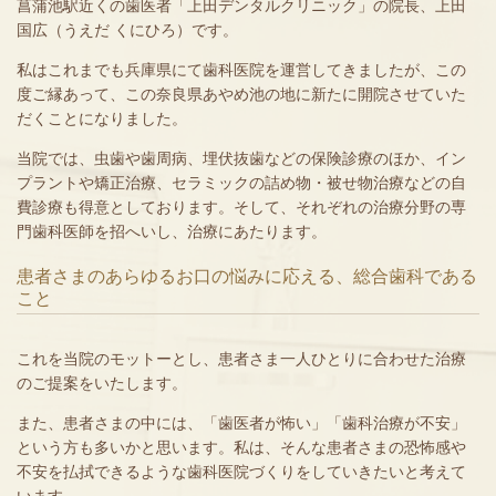
菖蒲池駅近くの歯医者「上田デンタルクリニック」の院長、上田
国広（うえだ くにひろ）です。
私はこれまでも兵庫県にて歯科医院を運営してきましたが、この
度ご縁あって、この奈良県あやめ池の地に新たに開院させていた
だくことになりました。
当院では、虫歯や歯周病、埋伏抜歯などの保険診療のほか、イン
プラントや矯正治療、セラミックの詰め物・被せ物治療などの自
費診療も得意としております。そして、それぞれの治療分野の専
門歯科医師を招へいし、治療にあたります。
患者さまのあらゆるお口の悩みに応える、総合歯科である
こと
これを当院のモットーとし、患者さま一人ひとりに合わせた治療
のご提案をいたします。
また、患者さまの中には、「歯医者が怖い」「歯科治療が不安」
という方も多いかと思います。私は、そんな患者さまの恐怖感や
不安を払拭できるような歯科医院づくりをしていきたいと考えて