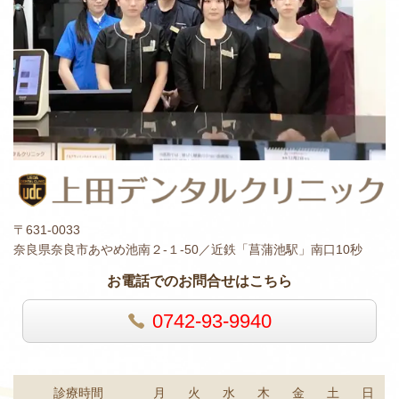
〒631-0033
奈良県奈良市あやめ池南２-１-50／近鉄「菖蒲池駅」南口10秒
お電話でのお問合せはこちら
0742-93-9940
診療時間
月
火
水
木
金
土
日