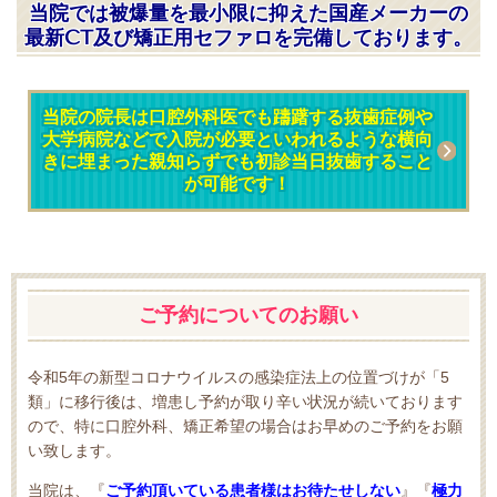
当院では被爆量を最小限に抑えた国産メーカーの
最新CT及び矯正用セファロを完備しております。
当院の院長は口腔外科医でも躊躇する抜歯症例や
大学病院などで入院が必要といわれるような横向
きに埋まった親知らずでも初診当日抜歯すること
が可能です！
ご予約についてのお願い
令和5年の新型コロナウイルスの感染症法上の位置づけが「5
類」に移行後は、増患し予約が取り辛い状況が続いております
ので、特に口腔外科、矯正希望の場合はお早めのご予約をお願
い致します。
当院は、『
ご予約頂いている患者様はお待たせしない
』『
極力