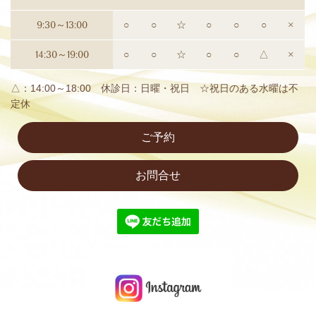
9:30～13:00
○
○
☆
○
○
○
×
14:30～19:00
○
○
☆
○
○
△
×
△：14:00～18:00 休診日：日曜・祝日 ☆祝日のある水曜は不
定休
ご予約
お問合せ